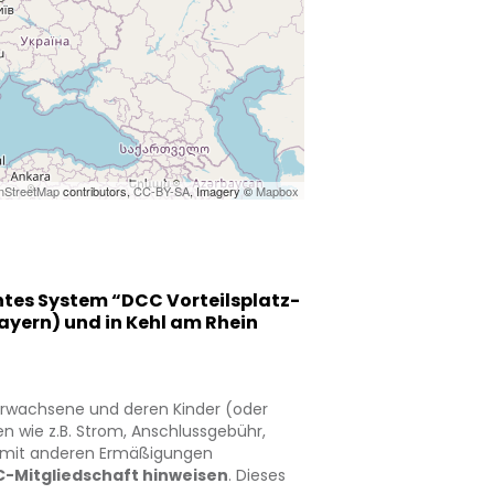
nStreetMap
contributors,
CC-BY-SA
, Imagery ©
Mapbox
antes System “DCC Vorteilsplatz-
ayern) und in Kehl am Rhein
2 Erwachsene und deren Kinder (oder
ten wie z.B. Strom, Anschlussgebühr,
ht mit anderen Ermäßigungen
C-Mitgliedschaft hinweisen
. Dieses