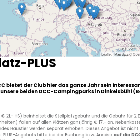
Leaflet
| Map data ©
Ope
latz-PLUS
DCC bietet der Club hier das ganze Jahr sein interess
r unsere beiden DCC-Campingparks in Dinkelsbühl (B
 € 21.- HS) beinhaltet die Stellplatzgebühr und die Gebühr für 
inheiten) fallen auf allen Plätzen ganzjährig € 17.- an. Nebenkos
ndes Haustier werden separat erhoben. Dieses Angebot ist nic
 PLUS-Angebots bitte bei der Buchung bzw. Anreise
auf die DC