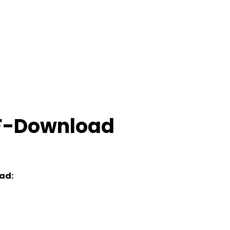
DF-Download
oad: