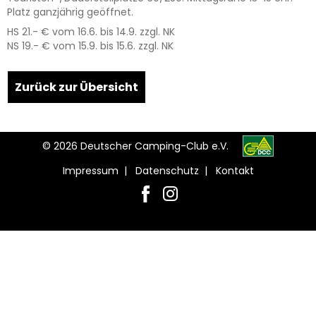
Platz ganzjährig geöffnet.
HS 21.- € vom 16.6. bis 14.9. zzgl. NK
NS 19.- € vom 15.9. bis 15.6. zzgl. NK
Leaflet
| Map data ©
OpenStreetMap
contributors,
CC-BY-SA
, Imagery ©
Mapbox
+
Zurück zur Übersicht
−
© 2026 Deutscher Camping-Club e.V.
Impressum
|
Datenschutz
|
Kontakt