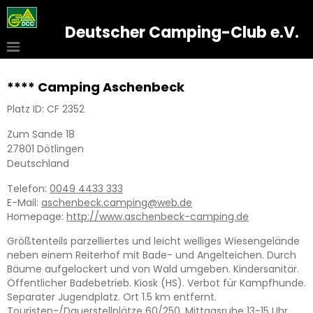
Deutscher Camping-Club e.V.
**** Camping Aschenbeck
Platz ID: CF 2352
Zum Sande 18
27801
Dötlingen
Deutschland
Telefon:
0049 4433 333
E-Mail:
aschenbeck.camping@web.de
Homepage:
http://www.aschenbeck-camping.de
Größtenteils parzelliertes und leicht welliges Wiesengelände
neben einem Reiterhof mit Bade- und Angelteichen. Durch
Bäume aufgelockert und von Wald umgeben. Kindersanitär.
Öffentlicher Badebetrieb. Kiosk (HS). Verbot für Kampfhunde.
Separater Jugendplatz. Ort 1.5 km entfernt.
Touristen-/Dauerstellplätze 60/250. Mittagsruhe 13-15 Uhr.