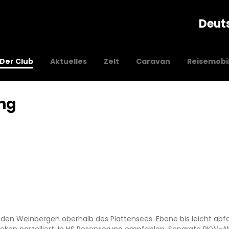
Deut
Der Club
Aktuelles
Zelt
Caravan
Reisemobi
ng
n den Weinbergen oberhalb des Plattensees. Ebene bis leicht abfa