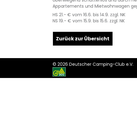
Überwiegend schattenlos und durch Hec
Appartements und Mietwohnwagen gepräg
HS 21.- € vom 16.6. bis 14.9. zzgl. NK
NS 19.- € vom 15.9. bis 15.6. zzgl. NK
+
Zurück zur Übersicht
−
© 2026 Deutscher Camping-Club e.V.