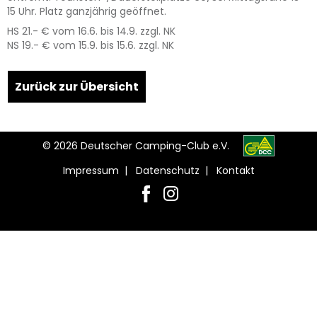
15 Uhr. Platz ganzjährig geöffnet.
HS 21.- € vom 16.6. bis 14.9. zzgl. NK
NS 19.- € vom 15.9. bis 15.6. zzgl. NK
Leaflet
| Map data ©
OpenStreetMap
contributors,
CC-BY-SA
, Imagery ©
Mapbox
+
Zurück zur Übersicht
−
© 2026 Deutscher Camping-Club e.V.
Impressum
|
Datenschutz
|
Kontakt