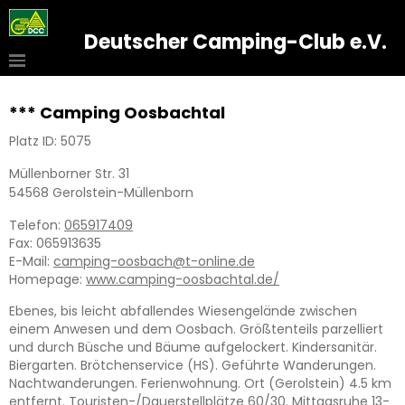
Deutscher Camping-Club e.V.
*** Camping Oosbachtal
Platz ID: 5075
Müllenborner Str. 31
54568
Gerolstein-Müllenborn
Telefon:
065917409
Fax:
065913635
E-Mail:
camping-oosbach@t-online.de
Homepage:
www.camping-oosbachtal.de/
Ebenes, bis leicht abfallendes Wiesengelände zwischen
einem Anwesen und dem Oosbach. Größtenteils parzelliert
und durch Büsche und Bäume aufgelockert. Kindersanitär.
Biergarten. Brötchenservice (HS). Geführte Wanderungen.
Nachtwanderungen. Ferienwohnung. Ort (Gerolstein) 4.5 km
entfernt. Touristen-/Dauerstellplätze 60/30. Mittagsruhe 13-