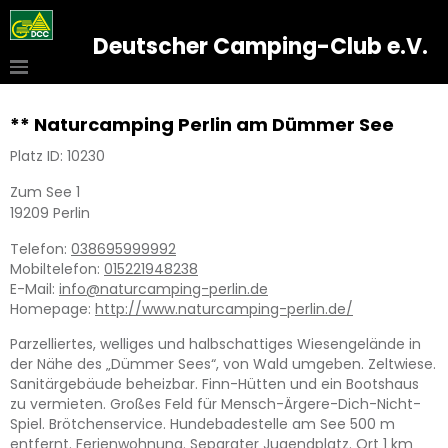
Deutscher Camping-Club e.V.
** Naturcamping Perlin am Dümmer See
Platz ID: 10230
Zum See 1
19209
Perlin
Telefon:
038695999992
Mobiltelefon:
015221948238
E-Mail:
info@naturcamping-perlin.de
Homepage:
http://www.naturcamping-perlin.de/
Parzelliertes, welliges und halbschattiges Wiesengelände in
der Nähe des „Dümmer Sees“, von Wald umgeben. Zeltwiese.
Sanitärgebäude beheizbar. Finn-Hütten und ein Bootshaus
zu vermieten. Großes Feld für Mensch-Ärgere-Dich-Nicht-
Spiel. Brötchenservice. Hundebadestelle am See 500 m
entfernt. Ferienwohnung. Separater Jugendplatz. Ort 1 km