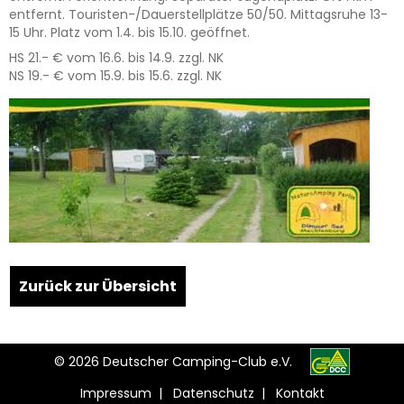
entfernt. Touristen-/Dauerstellplätze 50/50. Mittagsruhe 13-
15 Uhr. Platz vom 1.4. bis 15.10. geöffnet.
HS 21.- € vom 16.6. bis 14.9. zzgl. NK
NS 19.- € vom 15.9. bis 15.6. zzgl. NK
Leaflet
| Map data ©
OpenStreetMap
contributors,
CC-BY-SA
, Imagery ©
Mapbox
+
Zurück zur Übersicht
−
© 2026 Deutscher Camping-Club e.V.
Impressum
|
Datenschutz
|
Kontakt