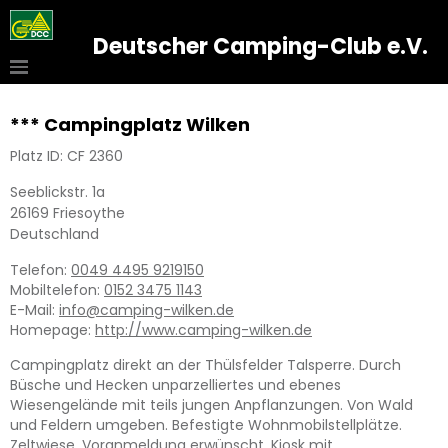
Deutscher Camping-Club e.V.
*** Campingplatz Wilken
Platz ID: CF 2360
Seeblickstr. 1a
26169
Friesoythe
Deutschland
Telefon:
0049 4495 9219150
Mobiltelefon:
0152 3475 1143
E-Mail:
info@camping-wilken.de
Homepage:
http://www.camping-wilken.de
Campingplatz direkt an der Thülsfelder Talsperre. Durch
Büsche und Hecken unparzelliertes und ebenes
Wiesengelände mit teils jungen Anpflanzungen. Von Wald
und Feldern umgeben. Befestigte Wohnmobilstellplätze.
Zeltwiese. Voranmeldung erwünscht. Kiosk mit