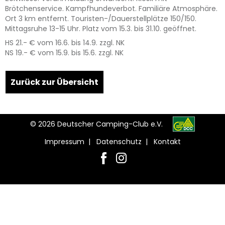
Brötchenservice. Kampfhundeverbot. Familiäre Atmosphäre.
Ort 3 km entfernt. Touristen-/Dauerstellplätze 150/150.
Mittagsruhe 13-15 Uhr. Platz vom 15.3. bis 31.10. geöffnet.
HS 21.- € vom 16.6. bis 14.9. zzgl. NK
NS 19.- € vom 15.9. bis 15.6. zzgl. NK
Leaflet
| Map data ©
OpenStreetMap
contributors,
CC-BY-SA
, Imagery ©
Mapbox
+
Zurück zur Übersicht
−
© 2026 Deutscher Camping-Club e.V.
Impressum
|
Datenschutz
|
Kontakt